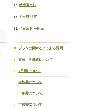
精進落とし
初七日 法要
49日法要 一周忌
プランに関するよくある質問
直葬、火葬式について
1日葬について
家族葬について
一般葬について
市民葬について