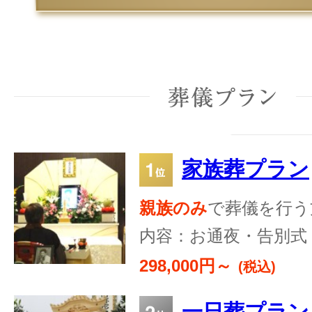
家族葬プラン
親族のみ
で葬儀を行う
内容：お通夜・告別式
298,000円～
(税込)
一日葬プラン