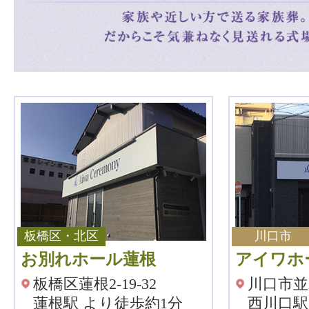
板橋区・北区
川口市
お別れホール蓮根
アイワホ
板橋区蓮根2-19-32
川口市並木
蓮根駅 より徒歩約1分
西川口駅