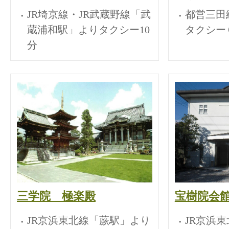
JR埼京線・JR武蔵野線「武
都営三田
蔵浦和駅」よりタクシー10
タクシー
分
三学院 極楽殿
宝樹院会
JR京浜東北線「蕨駅」より
JR京浜