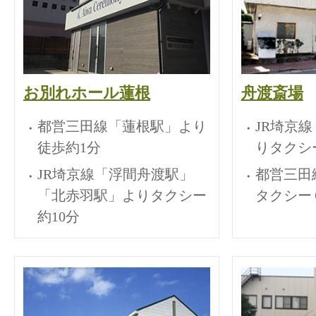
お別れホール蓮根
舟渡斎場
都営三田線「蓮根駅」より
JR埼京
徒歩約1分
りタクシ
JR埼京線「浮間舟渡駅」
都営三田
「北赤羽駅」よりタクシー
タクシー
約10分