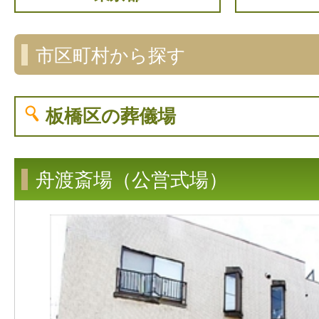
市区町村から探す
板橋区
の葬儀場
舟渡斎場（公営式場）