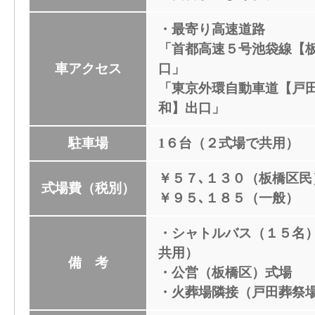
・最寄り高速道路
「首都高速５号池袋線【
車アクセス
口」
「東京外環自動車道【戸
和】出口」
駐車場
1６台（２式場で共用）
￥５７､１３０（板橋区民
式場費（税別）
￥９５､１８５（一般）
・シャトルバス（１５名
共用）
備 考
・公営（板橋区）式場
・火葬場隣接（戸田葬祭